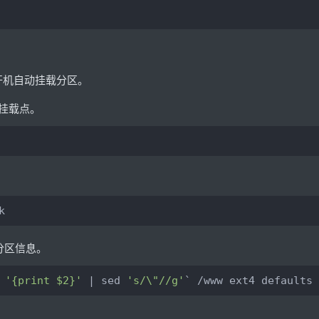
开机自动挂载分区。
的挂载点。
k
分区信息。
 
'{print $2}'
 | sed 
's/\"//g'
` /www ext4 defaults 