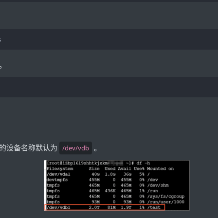
s
。
的设备名称默认为
。
/dev/vdb