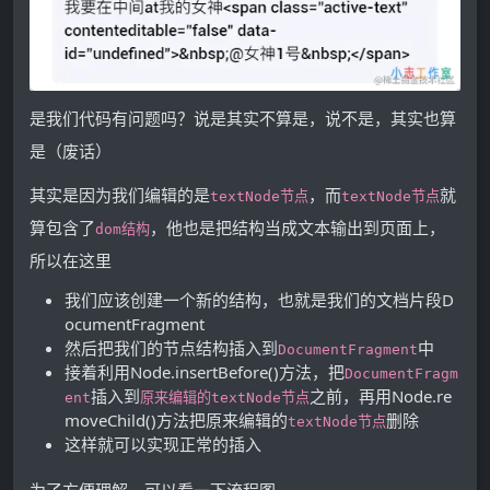
是我们代码有问题吗？说是其实不算是，说不是，其实也算
是（废话）
其实是因为我们编辑的是
，而
就
textNode节点
textNode节点
算包含了
，他也是把结构当成文本输出到页面上，
dom结构
所以在这里
我们应该创建一个新的结构，也就是我们的文档片段D
ocumentFragment
然后把我们的节点结构插入到
中
DocumentFragment
接着利用Node.insertBefore()方法，把
DocumentFragm
插入到
之前，再用Node.re
ent
原来编辑的textNode节点
moveChild()方法把原来编辑的
删除
textNode节点
这样就可以实现正常的插入