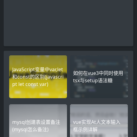
JavaScript变量中var,let
如何在vue3中同时使用
和const的区别(javascri
tsx与setup语法糖
pt let const var)
mysql创建表设置备注
vue实现At人文本输入
(mysql怎么备注)
框示例详解