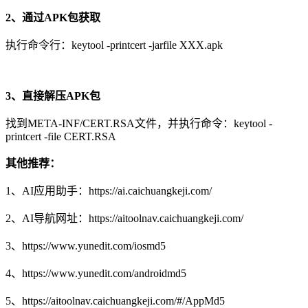
2、通过APK包获取
执行命令行：keytool -printcert -jarfile XXX.apk
3、直接解压APK包
找到META-INF/CERT.RSA文件，并执行命令：keytool -
printcert -file CERT.RSA
其他推荐：
1、AI应用助手：https://ai.caichuangkeji.com/
2、AI导航网址：https://aitoolnav.caichuangkeji.com/
3、https://www.yunedit.com/iosmd5
4、https://www.yunedit.com/androidmd5
5、https://aitoolnav.caichuangkeji.com/#/AppMd5