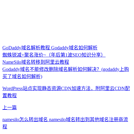
GoDaddy域名解析教程 Godaddy域名如何解析
蜘蛛锐减+聚名涨价~（年后第1波SEO知识分享）
NameSilo域名转移到阿里云教程
Godaddy域名不能修改删除域名解析如何解决？(godaddy上购
买了域名如何解析)
WordPress站点实现静态资源CDN加速方法，附阿里云CDN配
置教程
上一篇
namesilo怎么转出域名 namesilo域名转出到其他域名注册商流
程