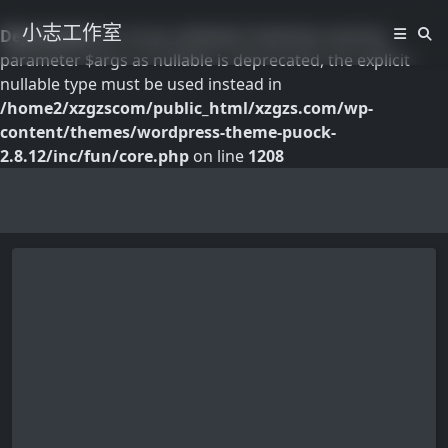
小志工作室
Deprecated
: pk_vd_gt_validate(): Implicitly marking
parameter $args as nullable is deprecated, the explicit
nullable type must be used instead in
/home2/xzgzscom/public_html/xzgzs.com/wp-
content/themes/wordpress-theme-puock-
2.8.12/inc/fun/core.php
on line
1208