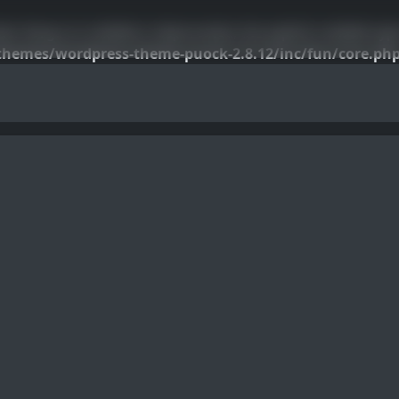
ter $args as nullable is deprecated, the explicit nullable ty
hemes/wordpress-theme-puock-2.8.12/inc/fun/core.ph