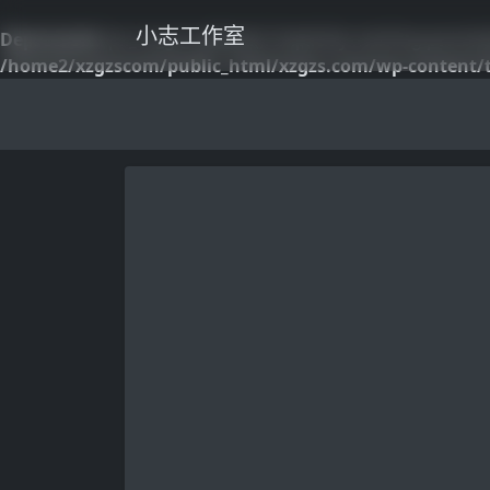
小志工作室
Deprecated
: pk_vd_gt_validate(): Implicitly marking parame
/home2/xzgzscom/public_html/xzgzs.com/wp-content/t