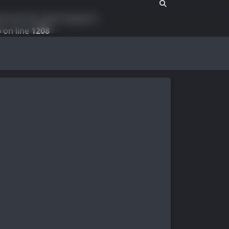
pe must be used instead in
p
on line
1208