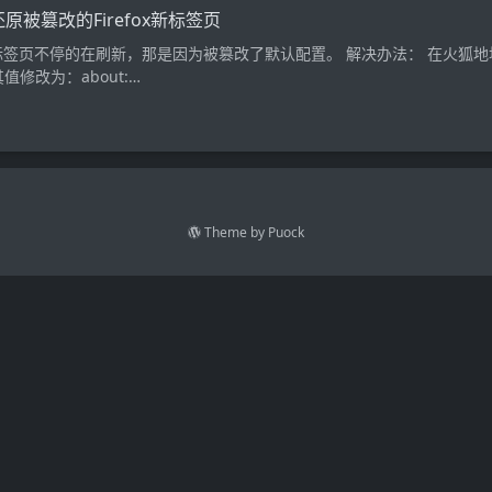
还原被篡改的Firefox新标签页
页不停的在刷新，那是因为被篡改了默认配置。 解决办法： 在火狐地址栏输入：a
 将其值修改为：about:…
Theme by
Puock