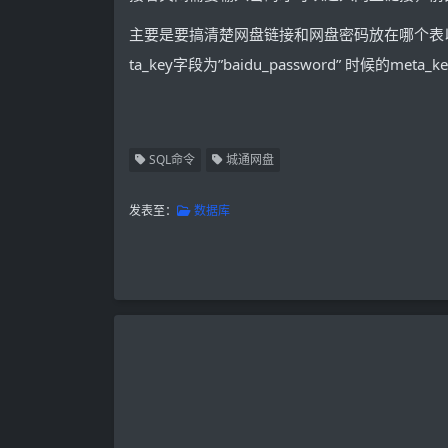
主要是要搞清楚网盘链接和网盘密码放在哪个表以及这个
ta_key字段为”baidu_password” 时候的meta_
SQL命令
城通网盘
发表至：
数据库