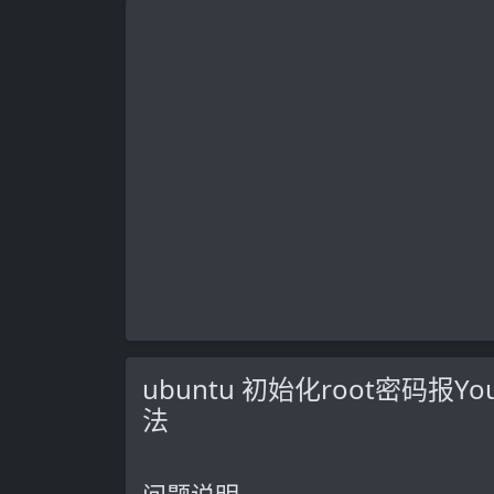
ubuntu 初始化root密码报You ma
法