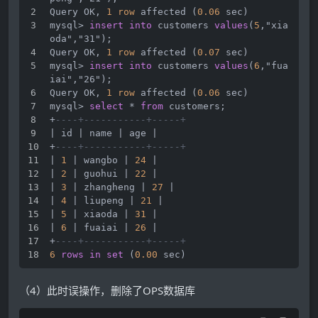
Query OK, 
1
row
 affected (
0.06
 sec)
mysql
>
insert
into
 customers 
values
(
5
,"xia
oda","31");
Query OK, 
1
row
 affected (
0.07
 sec)
mysql
>
insert
into
 customers 
values
(
6
,"fua
iai","26");
Query OK, 
1
row
 affected (
0.06
 sec)
mysql
>
select
*
from
 customers;
+
----+-----------+-----+
|
 id 
|
 name 
|
 age 
|
+
----+-----------+-----+
|
1
|
 wangbo 
|
24
|
|
2
|
 guohui 
|
22
|
|
3
|
 zhangheng 
|
27
|
|
4
|
 liupeng 
|
21
|
|
5
|
 xiaoda 
|
31
|
|
6
|
 fuaiai 
|
26
|
+
----+-----------+-----+
6
rows
in
set
 (
0.00
 sec)
（4）此时误操作，删除了OPS数据库