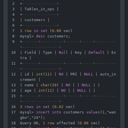
+
---------------+
|
 Tables_in_ops 
|
+
---------------+
|
 customers 
|
+
---------------+
1
row
in
set
 (
0.00
 sec)
mysql
>
desc
 customers;
+
-------+----------+------+-----+---------
+----------------+
|
 Field 
|
 Type 
|
Null
|
 Key 
|
Default
|
 Ex
tra 
|
+
-------+----------+------+-----+---------
+----------------+
|
 id 
|
int
(
11
) 
|
NO
|
 PRI 
|
NULL
|
 auto_in
crement 
|
|
 name 
|
char
(
20
) 
|
NO
|
|
NULL
|
|
|
 age 
|
int
(
11
) 
|
NO
|
|
NULL
|
|
+
-------+----------+------+-----+---------
+----------------+
3
rows
in
set
 (
0.02
 sec)
mysql
>
insert
into
 customers 
values
(
1
,"wan
gbo","24");
Query OK, 
1
row
 affected (
0.06
 sec)