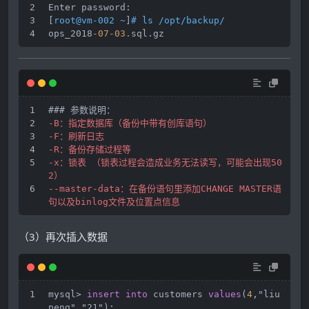
Enter password: 
[
root@vm-002 ~
]
# ls /opt/backup/
ops_2018
-07
-03.
sql.gz
### 参数说明：
-B：指定数据库（备份中带有创库语句）
-F：刷新日志
-R：备份存储过程等
-x：锁表 （锁表过程会造成业务无法读写，可能会出现50
2）
--master-data：在备份语句里添加CHANGE MASTER语
句以及binlog文件及位置点信息
（3）再次插入数据
mysql
>
insert
into
 customers 
values
(
4
,"liu
peng","21");