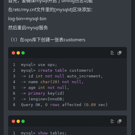
首先，要确保mysql开启了binlog日志功能
在/etc/my.cnf文件里的[mysqld]区块添加：
log-bin=mysql-bin
然后重启mysql服务
（1）在ops库下创建一张表customers
mysql
>
 use ops;
mysql
>
create
table
 customers(
-
>
 id 
int
not
null
 auto_increment,
-
>
 name 
char
(
20
) 
not
null
,
-
>
 age 
int
not
null
,
-
>
primary
 key(id)
-
>
 )engine
=
InnoDB;
Query OK, 
0
rows
 affected (
0.09
 sec)
mysql
>
show
 tables;