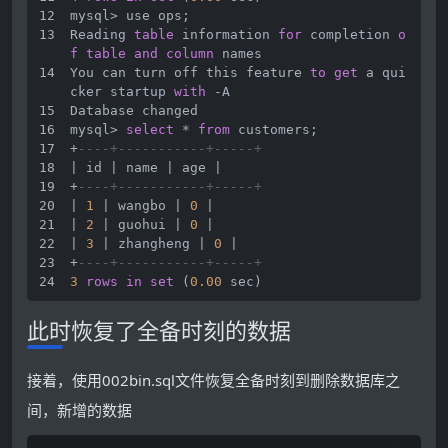
mysql
>
 use ops;
Reading 
table
 information 
for
 completion 
o
f
table
and
column
 names
You can turn off this feature 
to
get
 a qui
cker startup 
with
-
A
Database changed
mysql
>
select
*
from
 customers;
+
----+-----------+-----+
|
 id 
|
 name 
|
 age 
|
+
----+-----------+-----+
|
1
|
 wangbo 
|
0
|
|
2
|
 guohui 
|
0
|
|
3
|
 zhangheng 
|
0
|
+
----+-----------+-----+
3
rows
in
set
 (
0.00
 sec)
此时恢复了全备时刻的数据
接着，使用002bin.sql文件恢复全备时刻到删除数据库之
间，新增的数据