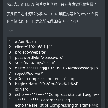
来越大。而日志要留着以备查验，只好考虑做压缩备份了。
于是把日志来源服务器 A、B…N 等服务器上的 rsync 备份
脚本修改如下，同步之前先做压缩（8-17 行）：
Shell
1
#!/bin/bash
2
client
=
“192.168.1.$1”
3
project
=
‘website’
4
passwordFile
=
‘./password’
5
src
=
‘/data/logs/resin/’
6
dest
=
“accesslog@192.168.1.240::accesslog/$p
7
roject/$server/”
8
#Desc compress the rensin’s log
9
begin
=
`
date
+
%
Y
–
%
m
–
%
d
–
%
H
:
%
M
`
1
cd
$src
0
echo
*
*
*
*
*
*
*
*
*
*
*
Compress
start
at
$begin
*
*
1
*
*
*
*
*
*
*
*
*
*
*
*
>>
compress
.log
1
echo
the
file
list
of
Compressing
this
time
:
>>
c