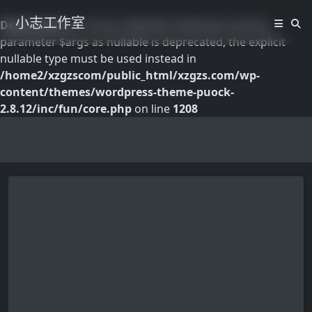
小志工作室
Deprecated
: pk_vd_gt_validate(): Implicitly marking
parameter $args as nullable is deprecated, the explicit
nullable type must be used instead in
/home2/xzgzscom/public_html/xzgzs.com/wp-
content/themes/wordpress-theme-puock-
2.8.12/inc/fun/core.php
on line
1208