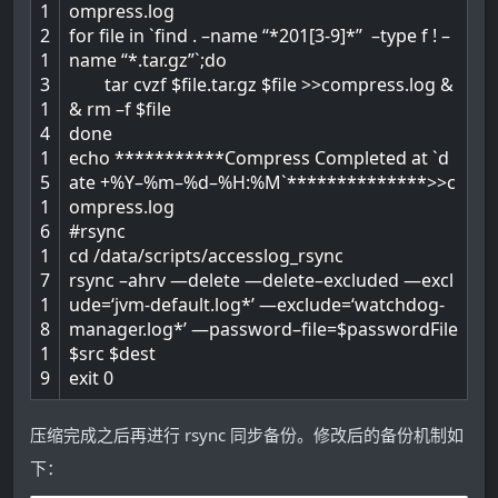
1
ompress
.log
2
for
file
in
`
find
.
–
name
“*201[3-9]*”
–
type
f
!
–
1
name
“*.tar.gz”
`
;
do
3
tar
cvzf
$file
.tar
.gz
$file
>>
compress
.log
&
1
&
rm
–
f
$file
4
done
1
echo
*
*
*
*
*
*
*
*
*
*
*
Compress
Completed
at
`
d
5
ate
+
%
Y
–
%
m
–
%
d
–
%
H
:
%
M
`
*
*
*
*
*
*
*
*
*
*
*
*
*
*
>>
c
1
ompress
.log
6
#rsync
1
cd
/
data
/
scripts
/
accesslog_rsync
7
rsync
–
ahrv
—
delete
—
delete
–
excluded
—
excl
1
ude
=
‘jvm-default.log*’
—
exclude
=
‘watchdog-
8
manager.log*’
—
password
–
file
=
$passwordFile
1
$src
$dest
9
exit
0
压缩完成之后再进行 rsync 同步备份。修改后的备份机制如
下：