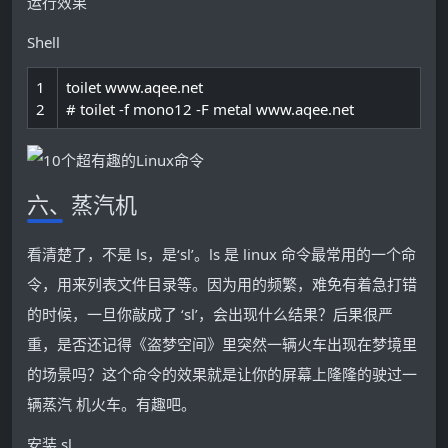
运行效果
Shell
1
toilet
www
.aqee
.net
2
# toilet -f mono12 -F metal www.aqee.net
六、蒸汽机
看清楚了，不是 ls，是‘sl’。ls 是 linux 命令最常用的一个命
令，用来列表文件目录等。因为用的频繁，难免有着急打错
的时候，一旦你敲成了 ‘sl’，会出现什么结果？后果很严
重，是否还记得《盗梦空间》里突然一辆火车出现在梦境里
的场景吗？这个命令的效果就是让你的屏幕上隆隆的驶过一
辆蒸汽 机火车。有趣吧。
安装 sl