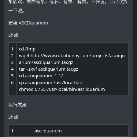
水族馆，里面有水，有石、有鱼、有兽。不多说，自己欣赏
一下吧。
安装 ASCIIquarium
Shell
1
cd
/
tmp
2
wget
http
:
/
/
www
.robobunny
.com
/
projects
/
asciiqu
3
arium
/
asciiquarium
.tar
.gz
4
tar
–
zxvf
asciiquarium
.tar
.gz
5
cd
asciiquarium_1
.
1
/
6
cp
asciiquarium
/
usr
/
local
/
bin
chmod
0755
/
usr
/
local
/
bin
/
asciiquarium
执行效果
Shell
1
asciiquarium