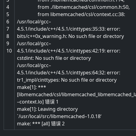
4
from
.
/
libmemcached
/
csl
/
common
.
h
:
50
,
5
from
libmemcached
/
csl
/
context
.
cc
:
38
:
6
/
usr
/
local
/
gcc
–
7
4.5.1
/
include
/
c
++
/
4.5.1
/
cinttypes
:
35
:
33
:
error
:
8
bits
/
c
++
0x_warning.h
:
No
such
file
or
directory
9
/
usr
/
local
/
gcc
–
10
4.5.1
/
include
/
c
++
/
4.5.1
/
cinttypes
:
42
:
19
:
error
:
cstdint
:
No
such
file
or
directory
/
usr
/
local
/
gcc
–
4.5.1
/
include
/
c
++
/
4.5.1
/
cinttypes
:
64
:
32
:
error
:
tr1_impl
/
cinttypes
:
No
such
file
or
directory
make
[
1
]
:
*
*
*
[
libmemcached
/
csl
/
libmemcached_libmemcached_l
–
context
.
lo
]
错误
1
make
[
1
]
:
Leaving
directory
`
/
usr
/
local
/
src
/
libmemcached
–
1.0.18
‘
make
:
*
*
*
[
all
]
错误
2