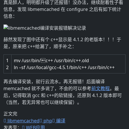
真是醉人，明明都升级了还报错！没办法，继续耐着性子看
信息，发现 libmemcached 在 configure 之后有如下统计
信息：
赫然发现了图中还有个 c++显示是 4.1.2 的老版本！！！于
是，原来把 c++给漏了，顺手补之：
1
mv
/
usr
/
bin
/

c
++
/
usr
/
bin
/
c
++
.
old
2
ln
–
sf
/
usr
/
local
/
gcc
–
4.5.1
/
bin
/
c
++
/
usr
/
bin
/
c
++
再去编译安装，就行云流水，再无报错！后面编译
memcached 就不多说了，不会的可以参考
前文教程
。最
后，记得取消 gcc 和 c++的软链接，还原到 4.1.2 版本即可
（当然，若无异常也可以继续保留）。
正文完
libmemcached
php
编译
发表至：
WEB应用