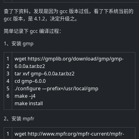
查了下资料，发现是因为 gcc 版本过低，看了下系统当前的
gcc 版本，是 4.1.2，决定升级之。
简单记录下 gcc 编译过程：
1、安装 gmp
1
wget
https
:
//gmplib.org/download/gmp/gmp-
2
6.0.0a.tar.bz2
3
tar
xvf
gmp
–
6.0.0a.tar.bz2
4
cd
gmp
–
6.0.0
5
.
/
configure
—
prefix
=
/
usr
/
local
/
gmp
6
make
–
j4
make
install
2、安装 mpfr
1
wget
http
:
//www.mpfr.org/mpfr-current/mpfr-