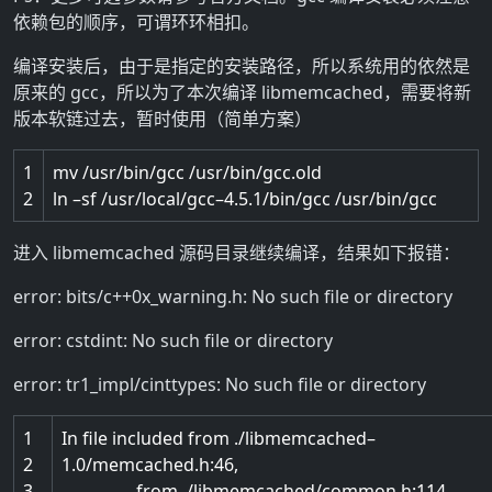
依赖包的顺序，可谓环环相扣。
编译安装后，由于是指定的安装路径，所以系统用的依然是
原来的 gcc，所以为了本次编译 libmemcached，需要将新
版本软链过去，暂时使用（简单方案）
1
mv
/
usr
/
bin
/
gcc
/
usr
/
bin
/
gcc
.
old
2
ln
–
sf
/
usr
/
local
/
gcc
–
4.5.1
/
bin
/
gcc
/
usr
/
bin
/
gcc
进入 libmemcached 源码目录继续编译，结果如下报错：
error: bits/c++0x_warning.h: No such file or directory
error: cstdint: No such file or directory
error: tr1_impl/cinttypes: No such file or directory
1
In
file
included
from
.
/
libmemcached
–
2
1.0
/
memcached
.
h
:
46
,
3
from
.
/
libmemcached
/
common
.
h
:
114
,