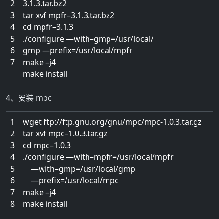
2
3.1.3.tar.bz2
3
tar
xvf
mpfr
–
3.1.3.tar.bz2
4
cd
mpfr
–
3.1.3
5
.
/
configure
—
with
–
gmp
=
/
usr
/
local
/
6
gmp
—
prefix
=
/
usr
/
local
/
mpfr
7
make
–
j4
make
install
4、安装 mpc
1
wget
ftp
:
//ftp.gnu.org/gnu/mpc/mpc-1.0.3.tar.gz
2
tar
xvf
mpc
–
1.0.3.tar.gz
3
cd
mpc
–
1.0.3
4
.
/
configure
—
with
–
mpfr
=
/
usr
/
local
/
mpfr
5
—
with
–
gmp
=
/
usr
/
local
/
gmp
6
—
prefix
=
/
usr
/
local
/
mpc
7
make
–
j4
8
make
install