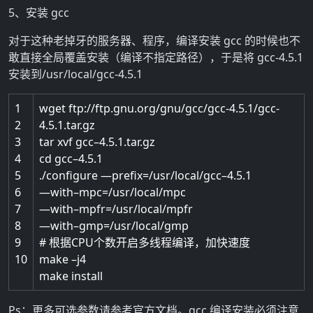
5、安装 gcc
对于这种老掉牙的服务器、程序，编译安装 gcc 的时候也不
敢直接全局覆盖安装（编译不指定路径），于是将 gcc-4.5.1
安装到/usr/local/gcc-4.5.1
1
wget
ftp
:
//ftp.gnu.org/gnu/gcc/gcc-4.5.1/gcc-
2
4.5.1.tar.gz
3
tar
xvf
gcc
–
4.5.1.tar.gz
4
cd
gcc
–
4.5.1
5
.
/
configure
—
prefix
=
/
usr
/
local
/
gcc
–
4.5.1
6
—
with
–
mpc
=
/
usr
/
local
/
mpc
7
—
with
–
mpfr
=
/
usr
/
local
/
mpfr
8
—
with
–
gmp
=
/
usr
/
local
/
gmp
9
# 根据CPU个数开启多线程编译，加快速度
10
make
–
j4
make
install
Ps：更多可选参数请参考官方文档。gcc 编译安装必须注意