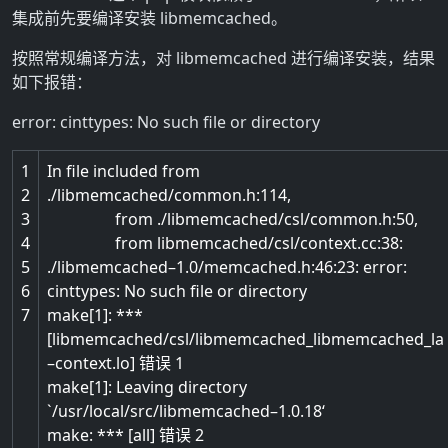
集成前先要编译安装 libmemcached。
按照常规编译方法，对 libmemcached 进行编译安装，结果
如下报错：
error: cinttypes: No such file or directory
1
In
file
included
from
2
.
/
libmemcached
/
common
.
h
:
114
,
3
from
.
/
libmemcached
/
csl
/
common
.
h
:
50
,
4
from
libmemcached
/
csl
/
context
.
cc
:
38
:
5
.
/
libmemcached
–
1.0
/
memcached
.
h
:
46
:
23
:
error
:
6
cinttypes
:
No
such
file
or
directory
7
make
[
1
]
:
*
*
*
[
libmemcached
/
csl
/
libmemcached_libmemcached_la
–
context
.
lo
]
错误
1
make
[
1
]
:
Leaving
directory
`
/
usr
/
local
/
src
/
libmemcached
–
1.0.18
‘
make
:
*
*
*
[
all
]
错误
2