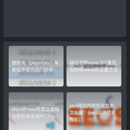
泡泡淘（popotao）淘
网站不带www301重定
客程序官方后门分析
向到带www的设置方法
seo网站内部优化方案
WordPress阿里云虚拟
怎么做？(seo站内优化
主机开启全站HTTPS
教程)