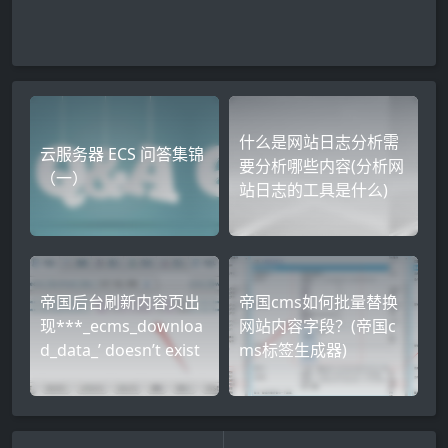
什么是网站日志分析需
云服务器 ECS 问答集锦
要分析哪些内容(分析网
（一）
站日志的工具是什么)
帝国后台刷新内容页出
帝国cms如何批量替换
现***_ecms_downloa
网站内容字段？(帝国c
d_data_’ doesn’t exist
ms标签生成器)