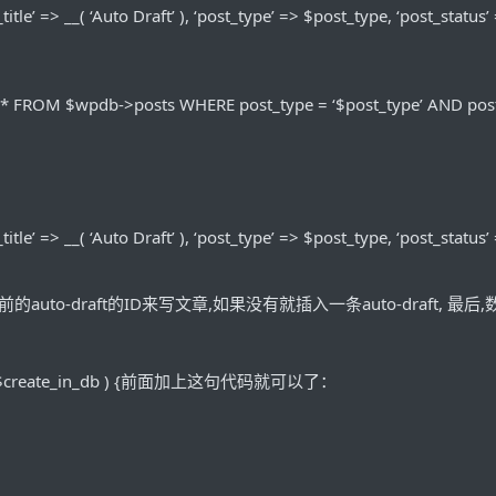
le’ => __( ‘Auto Draft’ ), ‘post_type’ => $post_type, ‘post_status’ =>
 FROM $wpdb->posts WHERE post_type = ‘$post_type’ AND post_st
le’ => __( ‘Auto Draft’ ), ‘post_type’ => $post_type, ‘post_status’ =>
的auto-draft的ID来写文章,如果没有就插入一条auto-draft, 最
 ( $create_in_db ) {前面加上这句代码就可以了：